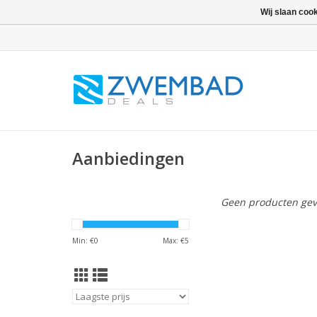
Wij slaan coo
Aanbiedingen
Geen producten gev
Min: €
0
Max: €
5