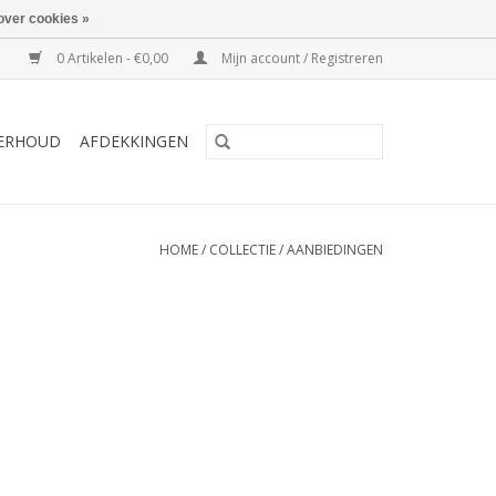
over cookies »
0 Artikelen - €0,00
Mijn account / Registreren
ERHOUD
AFDEKKINGEN
HOME
/
COLLECTIE
/
AANBIEDINGEN