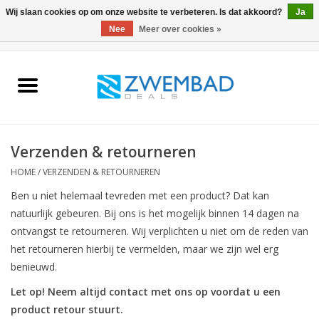
Wij slaan cookies op om onze website te verbeteren. Is dat akkoord?
Ja
Nee
Meer over cookies »
0 Artikelen - €0,00
Home
Waterkwaliteit
Verzenden & retourneren
Zwembadonderhoud
HOME
/
VERZENDEN & RETOURNEREN
Afdekkingen
Ben u niet helemaal tevreden met een product? Dat kan
natuurlijk gebeuren. Bij ons is het mogelijk binnen 14 dagen na
ontvangst te retourneren. Wij verplichten u niet om de reden van
het retourneren hierbij te vermelden, maar we zijn wel erg
benieuwd.
Let op! Neem altijd contact met ons op voordat u een
product retour stuurt.