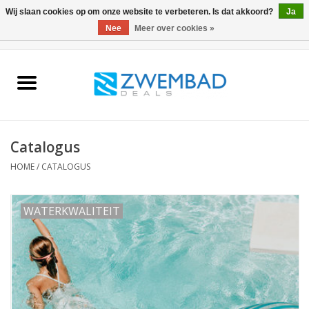
Wij slaan cookies op om onze website te verbeteren. Is dat akkoord?
Ja
Nee
Meer over cookies »
0 Artikelen - €0,00
Home
Waterkwaliteit
Catalogus
Zwembadonderhoud
HOME
/
CATALOGUS
Afdekkingen
WATERKWALITEIT