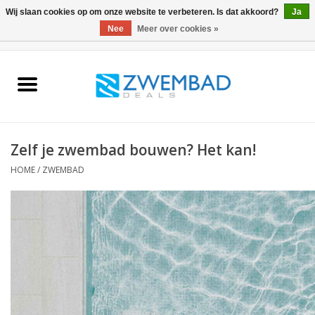
Wij slaan cookies op om onze website te verbeteren. Is dat akkoord?
Ja
Nee
Meer over cookies »
0 Artikelen - €0,00
Home
Waterkwaliteit
Zelf je zwembad bouwen? Het kan!
Zwembadonderhoud
HOME
/
ZWEMBAD
Afdekkingen